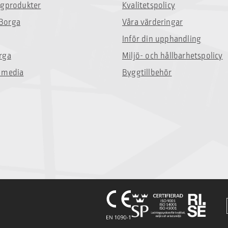
ggprodukter
Kvalitetspolicy
Borga
Våra värderingar
Inför din upphandling
rga
Miljö- och hållbarhetspolicy
 media
Byggtillbehör