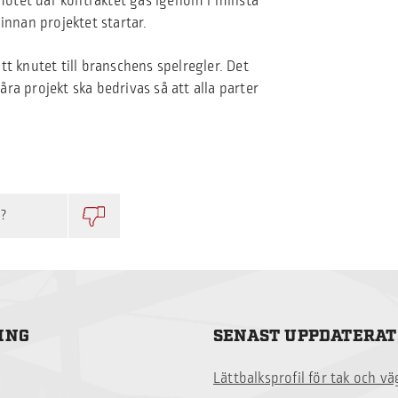
rtmötet där kontraktet gås igenom i minsta
innan projektet startar.
t knutet till branschens spelregler. Det
ra projekt ska bedrivas så att alla parter
p?
ING
SENAST UPPDATERAT
Lättbalksprofil för tak och v