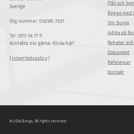
Plåt och by
Sverige
Bygga med 
Org.nummer: 556185-7037
Om Borga
Jobba på Bo
Tel: 0511-34 77 11
Nyheter och
Kontakta oss gärna. Klicka här!
Dokument
[
Integritetspolicy
]
Referenser
Kontakt
© 2026 Borga, All rights reserved.