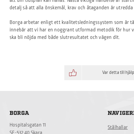
att din tidsplan kan hållas. Nästa viktiga händelse är sta
detalj så att alla önskemål, krav och åtaganden är utredda 
Borga arbetar enligt ett kvalitetsledningssystem som är tät
innebär att vi har en noggrant utformad metodik för hur vå
ska bli nöjda med både slutresultatet och vägen dit.
Var detta till hjäl
BORGA
NAVIGER
Hospitalsgatan 11
Stålhallar
SE-532 40 Skara