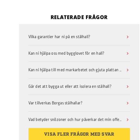
RELATERADE FRÅGOR
Vilka garantier har ni på en stålhall?
Kan ni hjälpa oss med bygglovet för en hall?
Kan ni hjälpa till med markarbetet och gjuta plattan till min hallbyggnad?
Går det att bygga ut eller att isolera en stålhall?
Var tillverkas Borgas stålhallar?
Vad betyder snözoner och hur påverkar det min offert på hall?
VISA FLER FRÅGOR MED SVAR