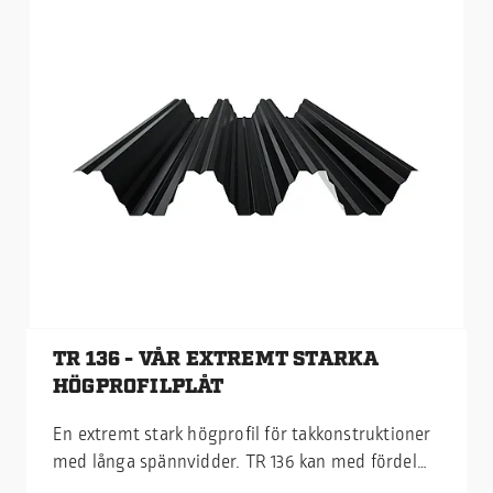
TR 136 - VÅR EXTREMT STARKA
HÖGPROFILPLÅT
En extremt stark högprofil för takkonstruktioner
med långa spännvidder. TR 136 kan med fördel
utgöra en bärande del av taket och monteras