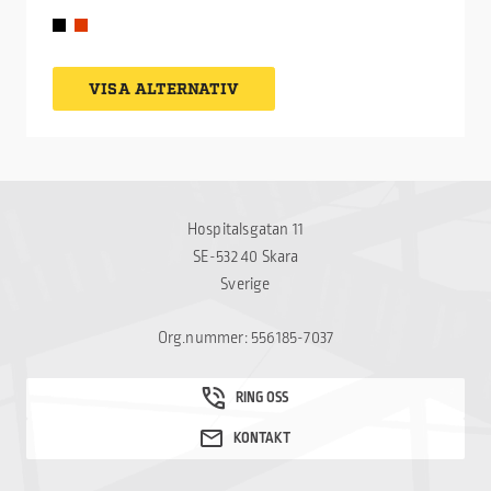
av byggnader – ett tak som håller både i
funktion och uttryck över tid.
VISA ALTERNATIV
Hospitalsgatan 11
SE-532 40 Skara
Sverige
Org.nummer: 556185-7037