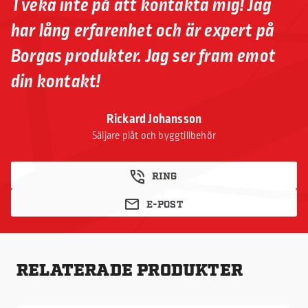
Tveka inte på att kontakta mig! Jag
har lång erfarenhet och är expert på
Borgas produkter. Jag ser fram emot
din kontakt!
Rickard Johansson
Säljare plåt och byggtillbehör
RING
E-POST
RELATERADE PRODUKTER