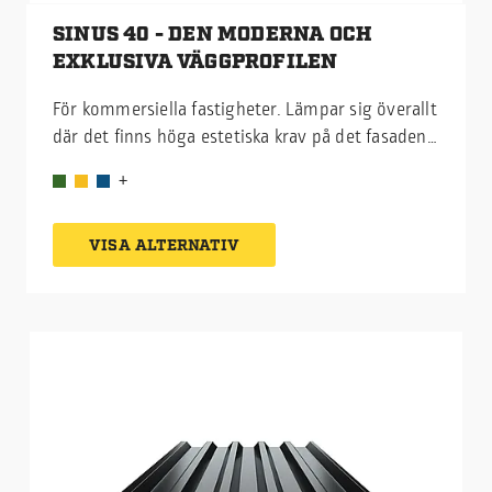
SINUS 40 - DEN MODERNA OCH
EXKLUSIVA VÄGGPROFILEN
För kommersiella fastigheter. Lämpar sig överallt
där det finns höga estetiska krav på det fasadens
utseende. Sinusprofilen är modern och tidlös,
vilket gör den till ett tryggt och långsiktigt val.
VISA ALTERNATIV