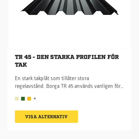
TR 45 - DEN STARKA PROFILEN FÖR
TAK
En stark takplåt som tillåter stora
regelavstånd. Borga TR 45 används vanligen för
tak på industriella och kommersiella stålhallar,
och kombinerar god täckbredd med mycket hög
bärighet.
VISA ALTERNATIV