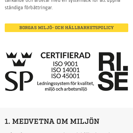
tänkande och arbetar med en systematik för att uppnå
ständiga förbättringar.
BORGAS MILJÖ- OCH HÅLLBARHETSPOLICY
1. MEDVETNA OM MILJÖN