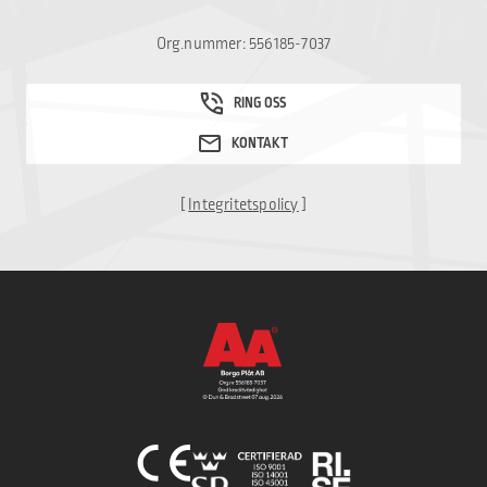
Org.nummer: 556185-7037
[
Integritetspolicy
]