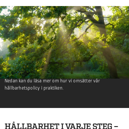
VÅR SYN PÅ HÅLLBARHET
På Borga strävar vi efter att förena kvalitet och ansvar.
Genom att fokusera på hållbara lösningar i alla delar av
vår verksamhet arbetar vi för att minska vår
miljöpåverkan och samtidigt skapa långsiktigt värde för
våra kunder och samarbetspartners.
Nedan kan du läsa mer om hur vi omsätter vår
hållbarhetspolicy i praktiken.
HÅLLBARHET I VARJE STEG –