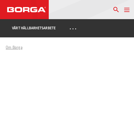
…
VÅRT HÅLLBARHETSARBETE
Om Borga