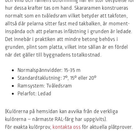
och vind och ramens utformning har en stor betydelse för
hur dessa krafter tas om hand. Skararamen konstrueras
normalt som en tvåledsram vilket betyder att takfoten,
alltså där pelarna sitter fast med takbalken, är moment-
inspända och att pelarnas infästning i grunden är ledade.
Det innebär i praktiken att mindre betong behövs i
grunden, plint som platta, vilket inte sällan är en fördel
när det gäller till byggnadens totalkostnad.
Normalspännvidder: 15-35 m
Standardtaklutning: 7°, 15° eller 20°
Ramsystem: Tvåledsram
Pelarfot: Ledad
(Kulörerna på hemsidan kan avvika från de verkliga
kulörerna – närmaste RAL-färg har uppgivits).
För exakta kulörprov,
kontakta oss
för aktuella plåtprover.