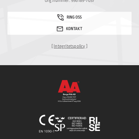
Org.nummer: 556185-7037
[
Integritetspolicy
]