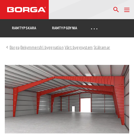
…
RAMTYP SKARA
RAMTYP GDYNIA
Borga
Bekymmersfri byggnation
Vårt byggsystem
Stålramar