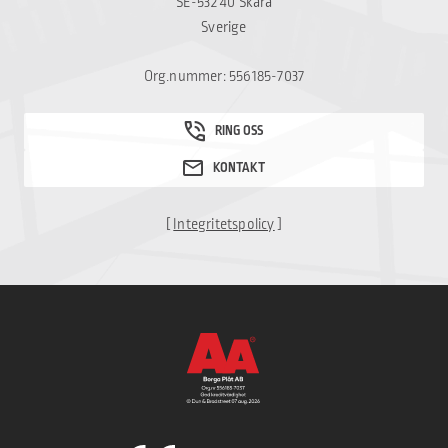
SE-532 40 Skara
Sverige
Org.nummer: 556185-7037
[
Integritetspolicy
]