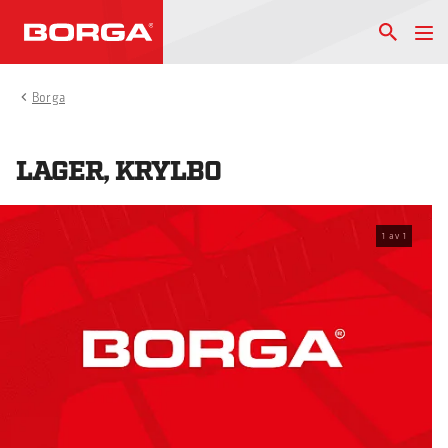
Borga
LAGER, KRYLBO
1
av
1