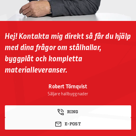
Hej! Kontakta mig direkt så får du hjälp
med dina frågor om stålhallar,
byggplåt och kompletta
materialleveranser.
Robert Törnqvist
Säljare hallbyggnader
RING
E-POST