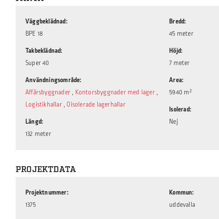
Väggbeklädnad
Bredd
BPE 18
45 meter
Takbeklädnad
Höjd
Super 40
7 meter
Användningsområde
Area
Affärsbyggnader
,
Kontorsbyggnader med lager
,
5940 m²
Logistikhallar
,
Oisolerade lagerhallar
Isolerad
Längd
Nej
132 meter
PROJEKTDATA
Projektnummer
Kommun
1375
uddevalla