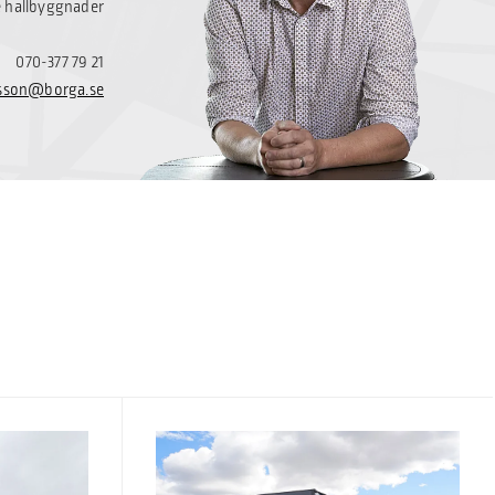
e hallbyggnader
070-377 79 21
lsson@borga.se