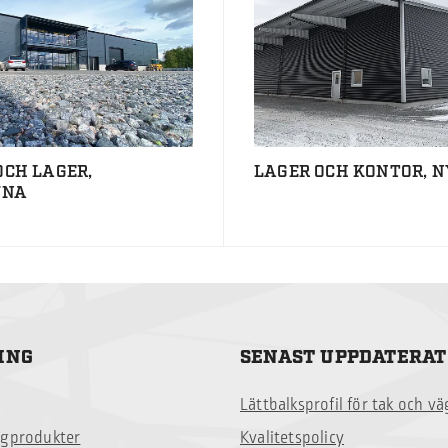
OCH LAGER,
LAGER OCH KONTOR, 
UNA
ING
SENAST UPPDATERAT
Lättbalksprofil för tak och v
ggprodukter
Kvalitetspolicy