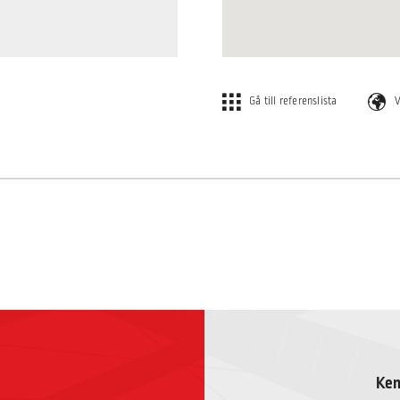
Gå till referenslista
V
Ken