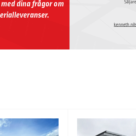
p med dina frågor om
Säljar
erialleveranser.
kenneth.ni