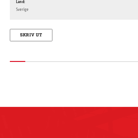
Land
Sverige
SKRIV UT