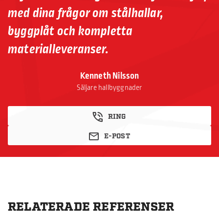
med dina frågor om stålhallar,
byggplåt och kompletta
materialleveranser.
Kenneth Nilsson
Säljare hallbyggnader
RING
E-POST
RELATERADE REFERENSER