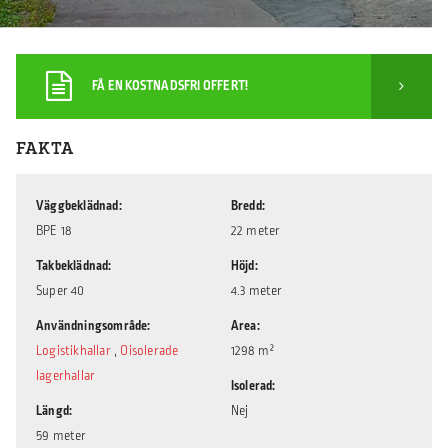
FÅ EN KOSTNADSFRI OFFERT!
FAKTA
Väggbeklädnad
Bredd
BPE 18
22 meter
Takbeklädnad
Höjd
Super 40
4.3 meter
Användningsområde
Area
Logistikhallar
,
Oisolerade
1298 m²
lagerhallar
Isolerad
Längd
Nej
59 meter