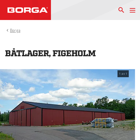
Borga
BÅTLAGER, FIGEHOLM
1
av
1