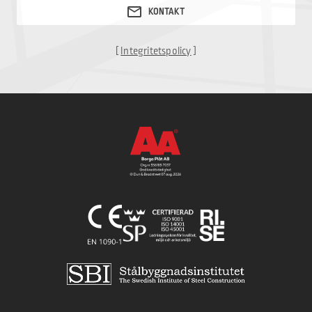
[
Integritetspolicy
]