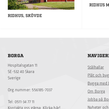
RIDHUS M
RIDHUS, SKÖVDE
BORGA
NAVIGER
Hospitalsgatan 11
Stålhallar
SE-532 40 Skara
Plåt och by
Sverige
Bygga med 
Org.nummer: 556185-7037
Om Borga
Jobba på Bo
Tel: 0511-34 77 11
Nyheter och
Kontakta oss gärna. Klicka här!