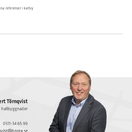
isa referenser i kartvy
rt Törnqvist
e hallbyggnader
0511-34 65 99
qvist@borga.se