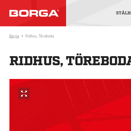
STÅLH
Borga
Ridhus, Töreboda
RIDHUS, TÖREBOD