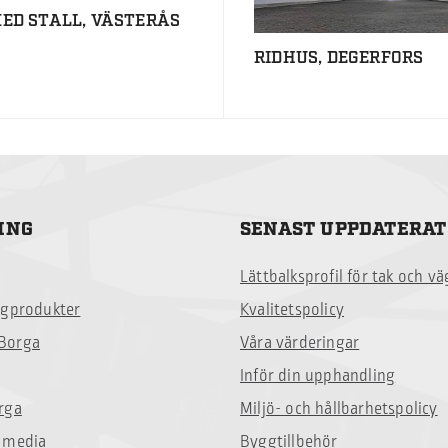
ED STALL, VÄSTERÅS
RIDHUS, DEGERFORS
ING
SENAST UPPDATERAT
Lättbalksprofil för tak och v
ggprodukter
Kvalitetspolicy
Borga
Våra värderingar
Inför din upphandling
rga
Miljö- och hållbarhetspolicy
 media
Byggtillbehör