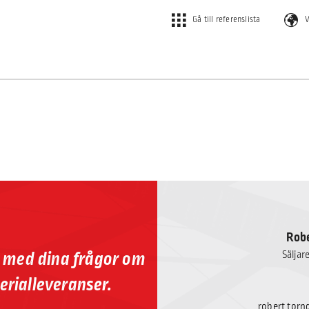
Gå till referenslista
V
Robe
p med dina frågor om
Säljar
erialleveranser.
robert.torn