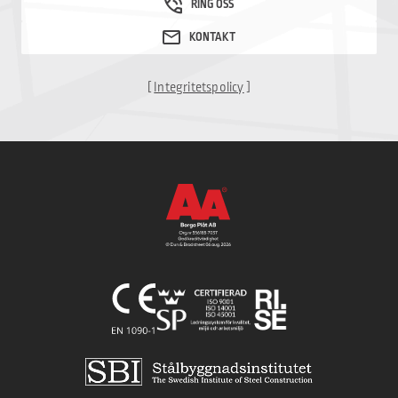
[
Integritetspolicy
]