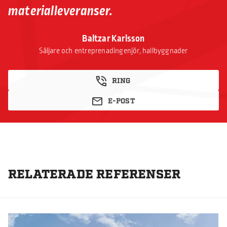
materialleveranser.
Baltzar Karlsson
Säljare och entreprenadingenjör, hallbyggnader
RING
E-POST
RELATERADE REFERENSER