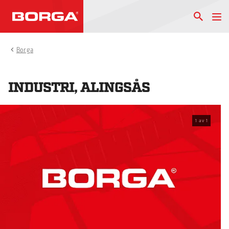
Borga
INDUSTRI, ALINGSÅS
1
av
1