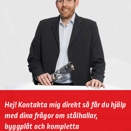
Hej! Kontakta mig direkt så får du hjälp
med dina frågor om stålhallar,
byggplåt och kompletta