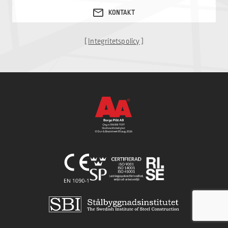
[
Integritetspolicy
]