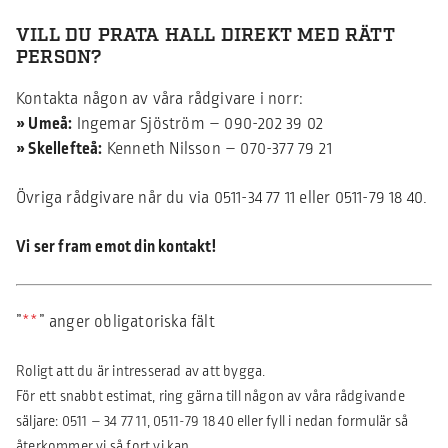
VILL DU PRATA HALL DIREKT MED RÄTT
PERSON?
Kontakta någon av våra rådgivare i norr:
» Umeå:
Ingemar Sjöström –
090-202 39 02
» Skellefteå:
Kenneth Nilsson –
070-377 79 21
Övriga rådgivare når du via
0511-34 77 11
eller
0511-79 18 40
.
Vi ser fram emot din kontakt!
”
*
” anger obligatoriska fält
Roligt att du är intresserad av att bygga.
För ett snabbt estimat, ring gärna till någon av våra rådgivande
säljare:
0511 – 34 77 11
,
0511-79 18 40
eller fyll i nedan formulär så
återkommer vi så fort vi kan.