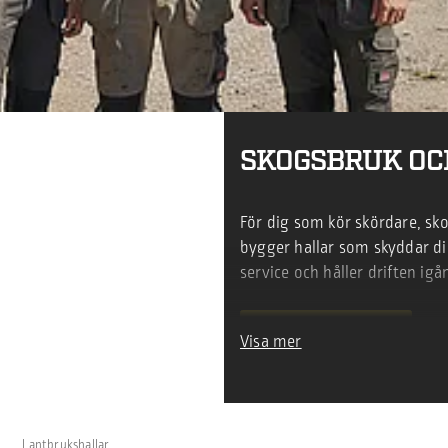
SKOGSBRUK OC
För dig som kör skördare, sko
bygger hallar som skyddar di
service och håller driften igå
Visa mer
BE OM OFFERT
Lantbrukshallar