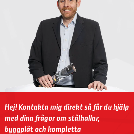
Hej! Kontakta mig direkt så får du hjälp
med dina frågor om stålhallar,
byggplåt och kompletta