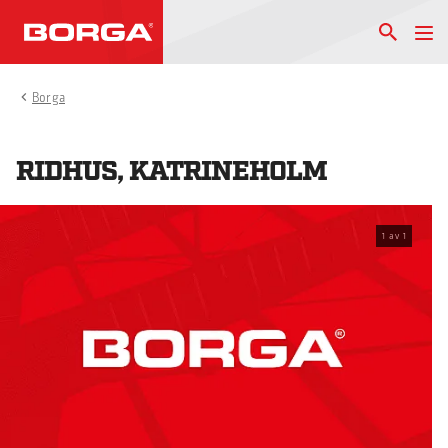
Borga
RIDHUS, KATRINEHOLM
1
av
1