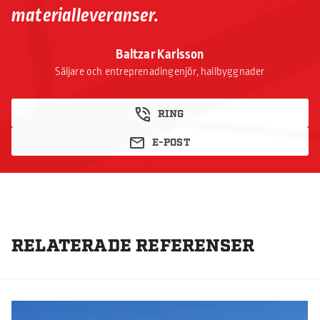
materialleveranser.
Baltzar Karlsson
Säljare och entreprenadingenjör, hallbyggnader
RING
E-POST
RELATERADE REFERENSER