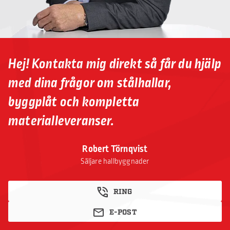
Hej! Kontakta mig direkt så får du hjälp
med dina frågor om stålhallar,
byggplåt och kompletta
materialleveranser.
Robert Törnqvist
Säljare hallbyggnader
RING
E-POST