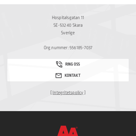
Hospitalsgatan 11
SE-532 40 Skara
Sverige
Org.nummer: 556185-7037
[
Integritetspolicy
]