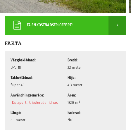
FÅ EN KOSTNADSFRI OFFERT!
FAKTA
Väggbeklädnad
Bredd
BPE 18
22 meter
Takbeklädnad
Höjd
Super 40
4.3 meter
Användningsområde
Area
Hästsport
,
Oisolerade ridhus
1320 m²
Längd
Isolerad
60 meter
Nej