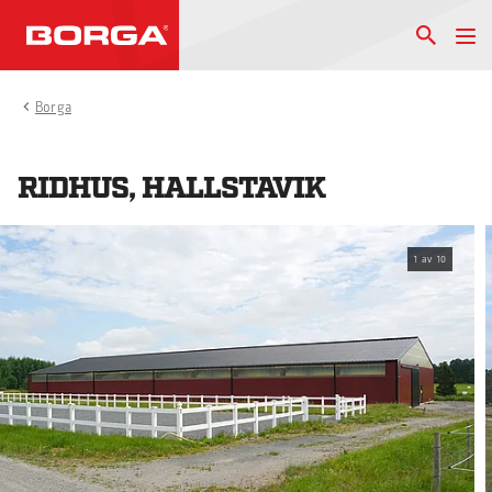
Borga
RIDHUS, HALLSTAVIK
1
av
10