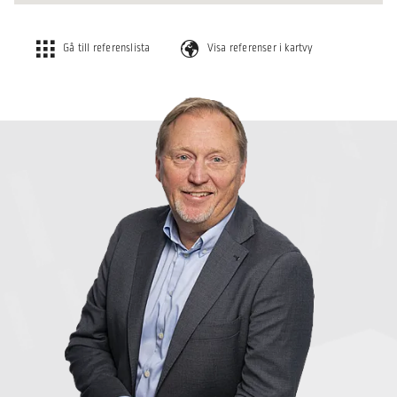
Gå till referenslista
Visa referenser i kartvy