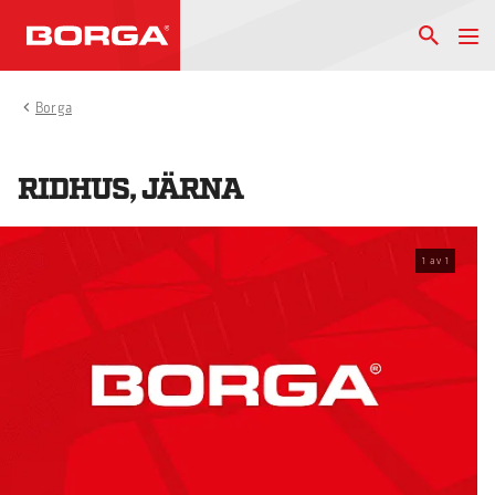
Borga
RIDHUS, JÄRNA
1
av
1