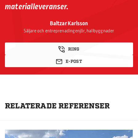
materialleveranser.
Baltzar Karlsson
Säljare och entreprenadingenjör, hallbyggnader
RING
E-POST
RELATERADE REFERENSER