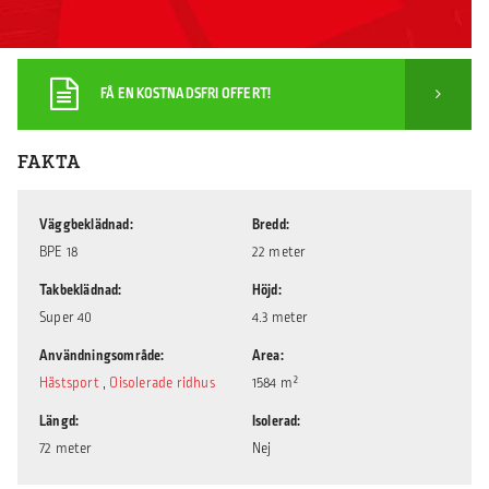
FÅ EN KOSTNADSFRI OFFERT!
FAKTA
Väggbeklädnad
Bredd
BPE 18
22 meter
Takbeklädnad
Höjd
Super 40
4.3 meter
Användningsområde
Area
Hästsport
,
Oisolerade ridhus
1584 m²
Längd
Isolerad
72 meter
Nej