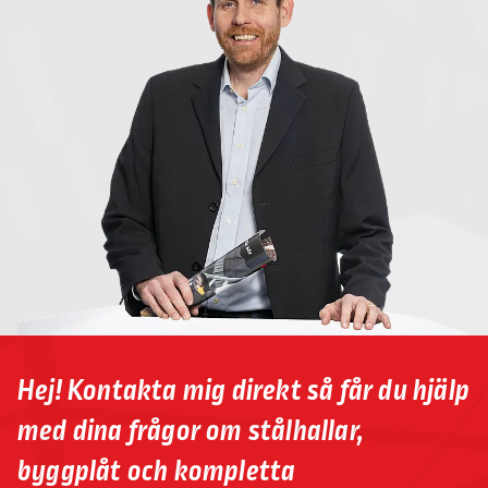
Hej! Kontakta mig direkt så får du hjälp
med dina frågor om stålhallar,
byggplåt och kompletta