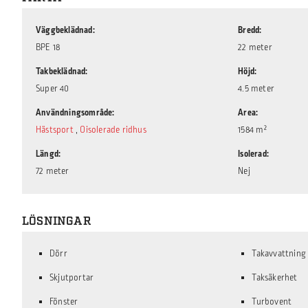
Väggbeklädnad
Bredd
BPE 18
22 meter
Takbeklädnad
Höjd
Super 40
4.5 meter
Användningsområde
Area
Hästsport
,
Oisolerade ridhus
1584 m²
Längd
Isolerad
72 meter
Nej
LÖSNINGAR
Dörr
Takavvattning
Skjutportar
Taksäkerhet
Fönster
Turbovent