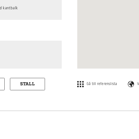
d kantbalk
STALL
Gå till referenslista
V