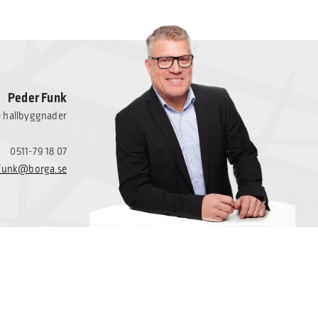
Peder Funk
e hallbyggnader
0511-79 18 07
.funk@borga.se