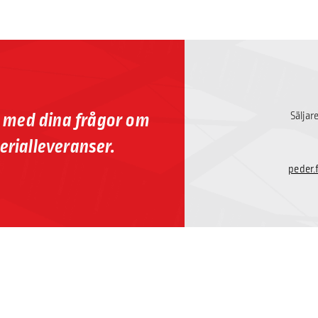
p med dina frågor om
Säljar
erialleveranser.
peder