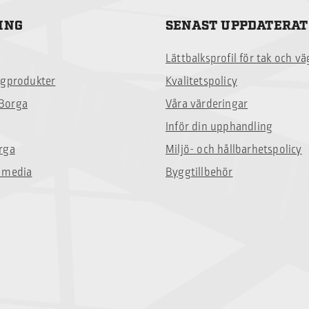
ING
SENAST UPPDATERAT
Lättbalksprofil för tak och v
ggprodukter
Kvalitetspolicy
Borga
Våra värderingar
Inför din upphandling
rga
Miljö- och hållbarhetspolicy
 media
Byggtillbehör