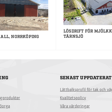
LÖSDRIFT FÖR MJÖLKK
TÄRNSJÖ
ALL, NORRKÖPING
ING
SENAST UPPDATERAT
Lättbalksprofil för tak och v
ggprodukter
Kvalitetspolicy
Borga
Våra värderingar