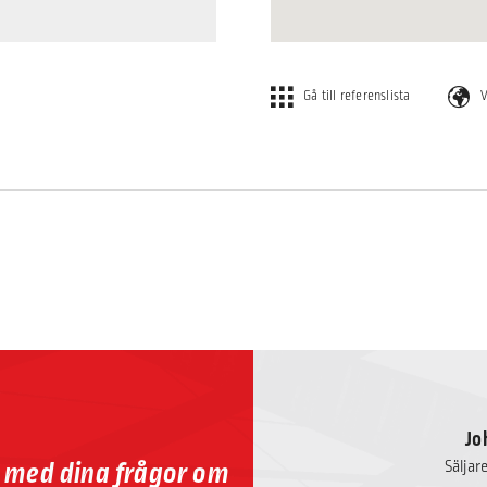
Gå till referenslista
V
Jo
p med dina frågor om
Säljar