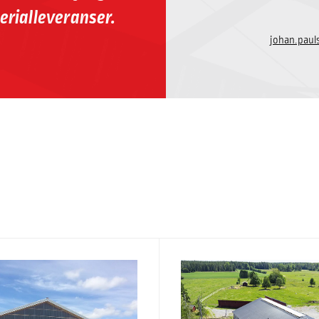
erialleveranser.
johan.pau