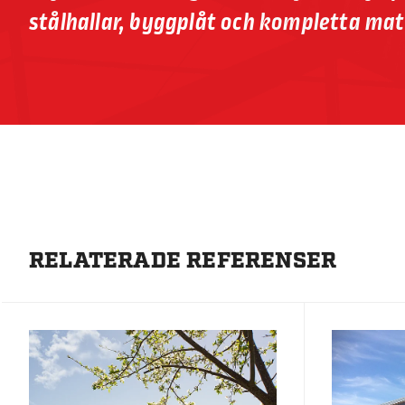
stålhallar, byggplåt och kompletta mat
RELATERADE REFERENSER