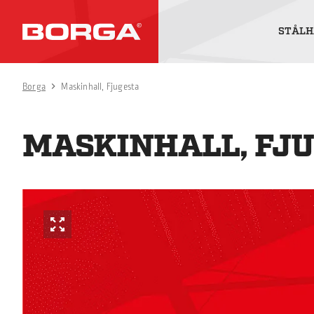
STÅLH
Borga
Maskinhall, Fjugesta
MASKINHALL, FJ