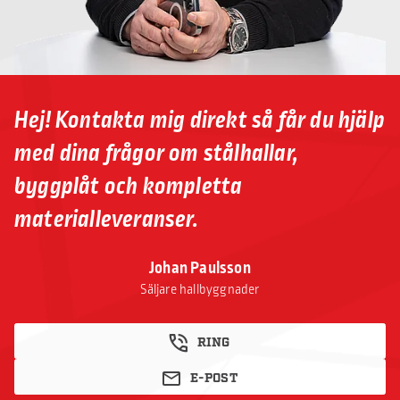
Hej! Kontakta mig direkt så får du hjälp
med dina frågor om stålhallar,
byggplåt och kompletta
materialleveranser.
Johan Paulsson
Säljare hallbyggnader
RING
E-POST