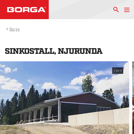
Borga
SINKOSTALL, NJURUNDA
1
av
4