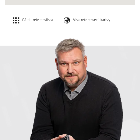
Gå till referenslista
Visa referenser i kartvy