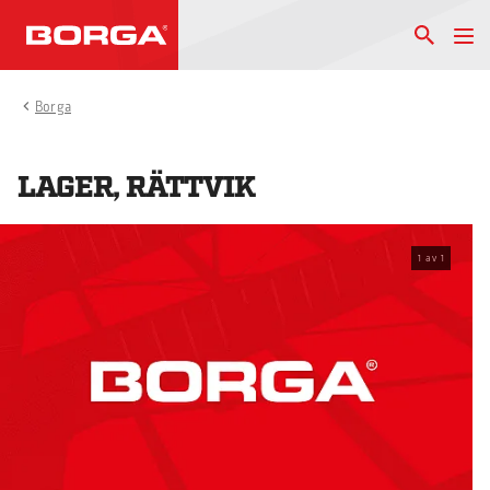
Borga
LAGER, RÄTTVIK
1
av
1