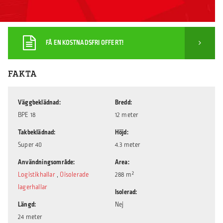
FÅ EN KOSTNADSFRI OFFERT!
FAKTA
Väggbeklädnad
Bredd
BPE 18
12 meter
Takbeklädnad
Höjd
Super 40
4.3 meter
Användningsområde
Area
Logistikhallar
,
Oisolerade
288 m²
lagerhallar
Isolerad
Längd
Nej
24 meter