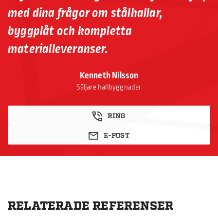
med dina frågor om stålhallar,
byggplåt och kompletta
materialleveranser.
Kenneth Nilsson
Säljare hallbyggnader
RING
E-POST
RELATERADE REFERENSER