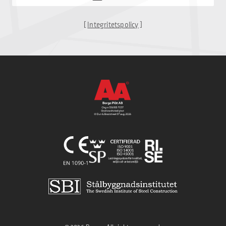
[
Integritetspolicy
]