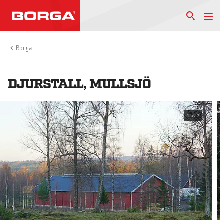
Borga
DJURSTALL, MULLSJÖ
1
av
2