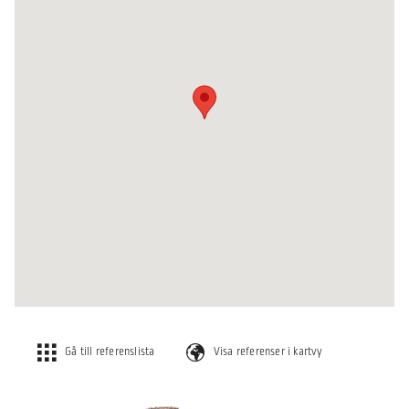
Gå till referenslista
Visa referenser i kartvy