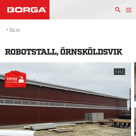
Borga
ROBOTSTALL, ÖRNSKÖLDSVIK
1
av
2