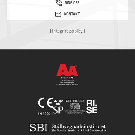
[
Integritetspolicy
]