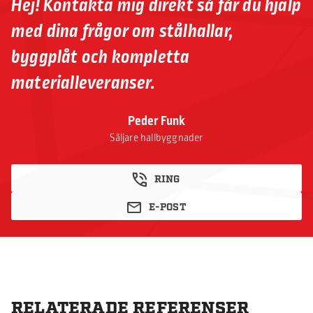
Hej! Kontakta mig direkt så får du hjälp
med dina frågor om stålhallar,
byggplåt och kompletta
materialleveranser.
Peder Funk
Säljare hallbyggnader
RING
E-POST
RELATERADE REFERENSER