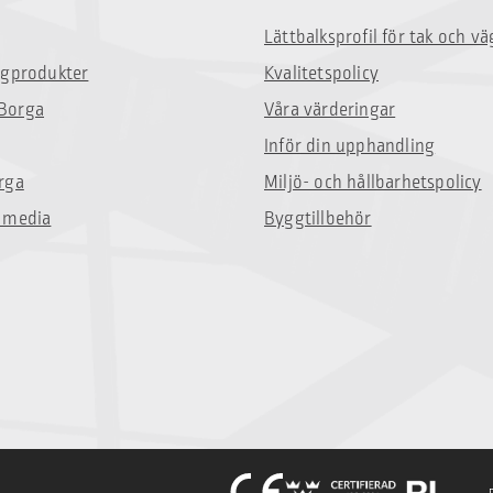
Lättbalksprofil för tak och v
ggprodukter
Kvalitetspolicy
Borga
Våra värderingar
Inför din upphandling
rga
Miljö- och hållbarhetspolicy
 media
Byggtillbehör