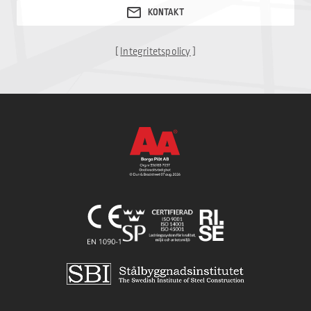
[
Integritetspolicy
]