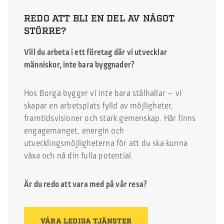
schema: Liverpools
REDO ATT BLI EN DEL AV NÅGOT
matchkalender. Från
STÖRRE?
fotbollsplanen till […]
Vill du arbeta i ett företag där vi utvecklar
människor, inte bara byggnader?
Hos Borga bygger vi inte bara stålhallar – vi
skapar en arbetsplats fylld av möjligheter,
framtidsvisioner och stark gemenskap. Här finns
engagemanget, energin och
utvecklingsmöjligheterna för att du ska kunna
växa och nå din fulla potential.
Är du redo att vara med på vår resa?
VÅRA LEDIGA TJÄNSTER