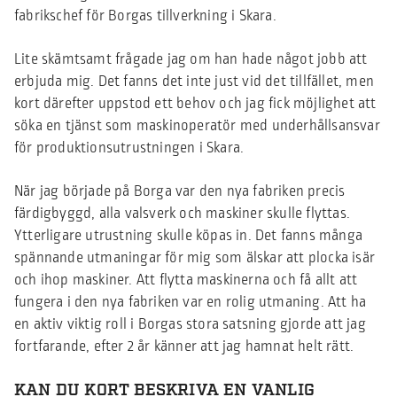
fabrikschef för Borgas tillverkning i Skara.
Lite skämtsamt frågade jag om han hade något jobb att
erbjuda mig. Det fanns det inte just vid det tillfället, men
kort därefter uppstod ett behov och jag fick möjlighet att
söka en tjänst som maskinoperatör med underhållsansvar
för produktionsutrustningen i Skara.
När jag började på Borga var den nya fabriken precis
färdigbyggd, alla valsverk och maskiner skulle flyttas.
Ytterligare utrustning skulle köpas in. Det fanns många
spännande utmaningar för mig som älskar att plocka isär
och ihop maskiner. Att flytta maskinerna och få allt att
fungera i den nya fabriken var en rolig utmaning. Att ha
en aktiv viktig roll i Borgas stora satsning gjorde att jag
fortfarande, efter 2 år känner att jag hamnat helt rätt.
KAN DU KORT BESKRIVA EN VANLIG