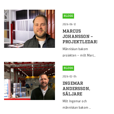
BLOGG
2026-06-12
MARCUS
JOHANSSON –
PROJEKTLEDARE
Människan bakom
projekten – möt Marcus
Bakom varje
byggprojekt finns
BLOGG
människor som får idéer
2026-02-05
att bli verklighet. En av
INGEMAR
dem är Marcus –
ANDERSSON,
projektledare hos oss
SÄLJARE
sedan den 12 januari.
Möt Ingemar och
Med erfarenhet från
människan bakom
flera olika roller inom
Bakom varje smidig