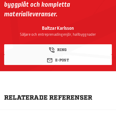
byggplåt och kompletta
materialleveranser.
Baltzar Karlsson
Säljare och entreprenadingenjör, hallbyggnader
RING
E-POST
RELATERADE REFERENSER