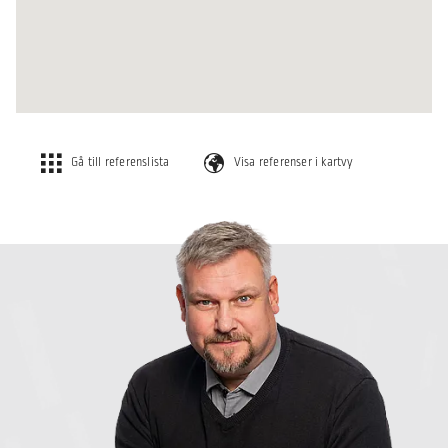
Gå till referenslista
Visa referenser i kartvy