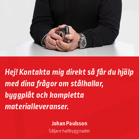
Hej! Kontakta mig direkt så får du hjälp
med dina frågor om stålhallar,
byggplåt och kompletta
materialleveranser.
Johan Paulsson
Säljare hallbyggnader