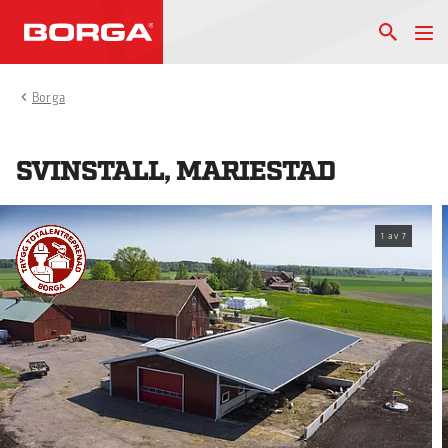
Borga
SVINSTALL, MARIESTAD
1
av
7