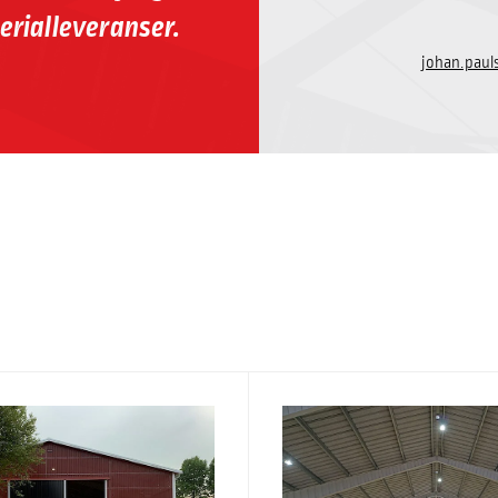
erialleveranser.
johan.pau