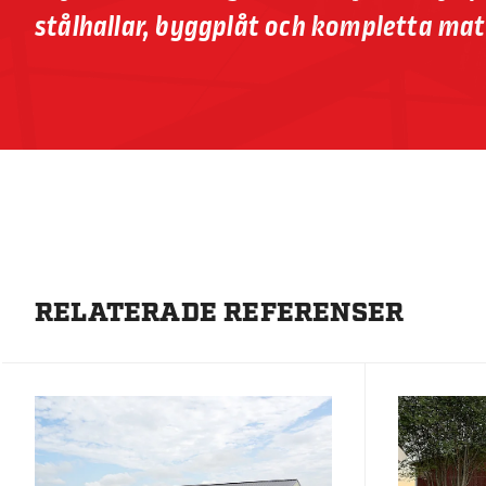
stålhallar, byggplåt och kompletta mat
RELATERADE REFERENSER