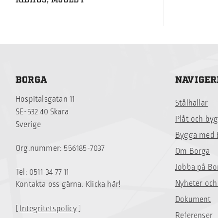
RIDHUS, MJÖLBY
BORGA
NAVIGER
Hospitalsgatan 11
Stålhallar
SE-532 40 Skara
Plåt och by
Sverige
Bygga med 
Org.nummer: 556185-7037
Om Borga
Jobba på Bo
Tel: 0511-34 77 11
Nyheter och
Kontakta oss gärna. Klicka här!
Dokument
[
Integritetspolicy
]
Referenser