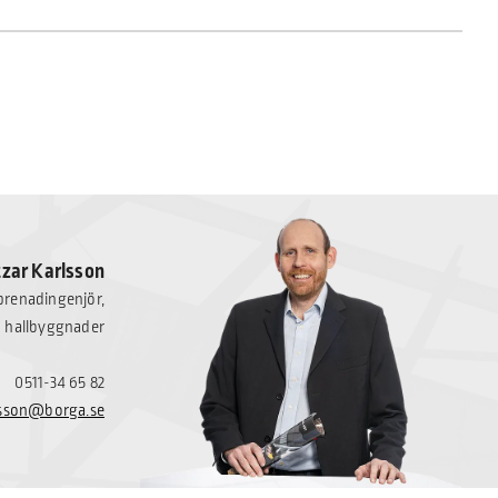
tzar Karlsson
eprenadingenjör,
hallbyggnader
0511-34 65 82
rlsson@borga.se