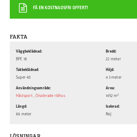
FÅ EN KOSTNADSFRI OFFERT!
FAKTA
Väggbeklädnad
Bredd
BPE 18
22 meter
Takbeklädnad
Höjd
Super 40
4.3 meter
Användningsområde
Area
Hästsport
,
Oisolerade ridhus
1452 m²
Längd
Isolerad
66 meter
Nej
LÖSNINGAR