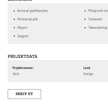
Armerad glasfiberplast
Plintgrund me
Perforerad plåt
Turbovent
Vikport
Takavvattning
Slagport
PROJEKTDATA
Projektnummer
Land
10221
Sverige
SKRIV UT