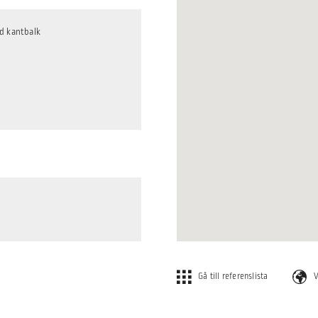
d kantbalk
Gå till referenslista
V