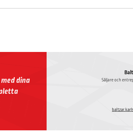
Bal
p med dina
Säljare och entr
pletta
baltzar.ka