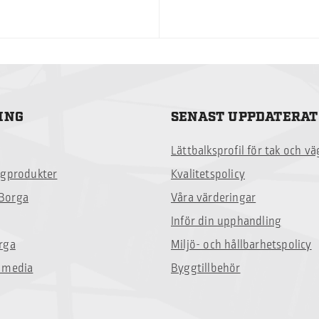
ING
SENAST UPPDATERAT
Lättbalksprofil för tak och v
ggprodukter
Kvalitetspolicy
Borga
Våra värderingar
Inför din upphandling
rga
Miljö- och hållbarhetspolicy
 media
Byggtillbehör