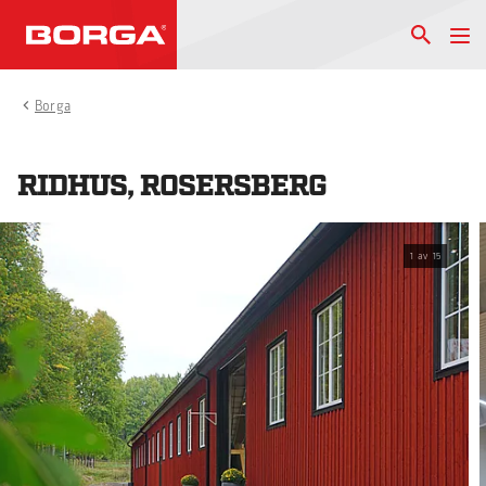
Borga
RIDHUS, ROSERSBERG
1
av
15