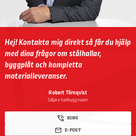
Hej! Kontakta mig direkt så får du hjälp
med dina frågor om stålhallar,
byggplåt och kompletta
materialleveranser.
Robert Törnqvist
Säljare hallbyggnader
RING
E-POST