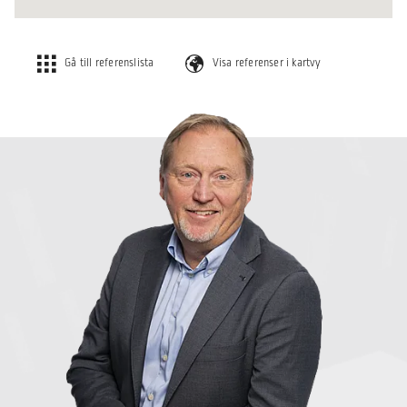
Gå till referenslista
Visa referenser i kartvy