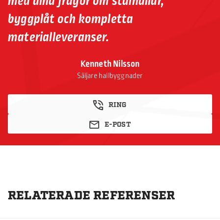
med dina frågor om stålhallar,
byggplåt och kompletta
materialleveranser.
Kenneth Nilsson
Säljare hallbyggnader
RING
E-POST
RELATERADE REFERENSER