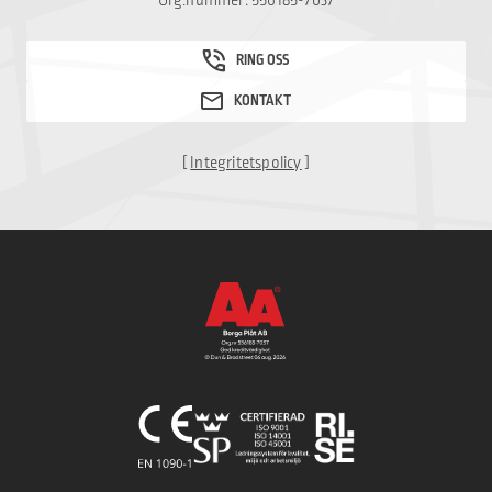
Org.nummer: 556185-7037
[
Integritetspolicy
]