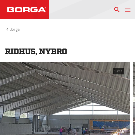
Borga
RIDHUS, NYBRO
1
av
6