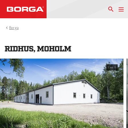
Borga
RIDHUS, MOHOLM
1
av
13