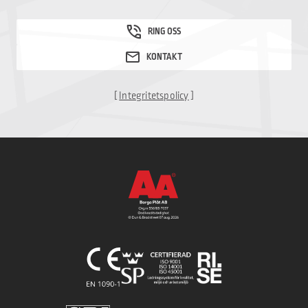
[
Integritetspolicy
]