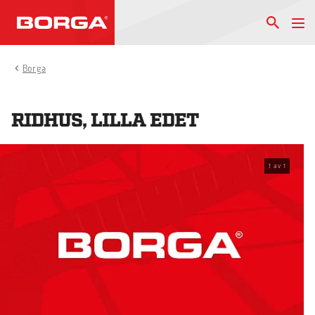
Borga
RIDHUS, LILLA EDET
1
av
1