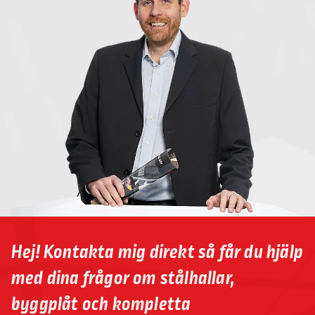
Hej! Kontakta mig direkt så får du hjälp
med dina frågor om stålhallar,
byggplåt och kompletta