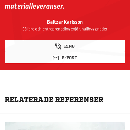
materialleveranser.
Baltzar Karlsson
Säljare och entreprenadingenjör, hallbyggnader
RING
E-POST
RELATERADE REFERENSER