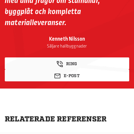
med dina frågor om stålhallar,
byggplåt och kompletta
materialleveranser.
Kenneth Nilsson
Säljare hallbyggnader
RING
E-POST
RELATERADE REFERENSER