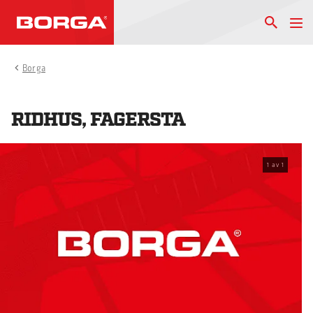
Borga
RIDHUS, FAGERSTA
1
av
1