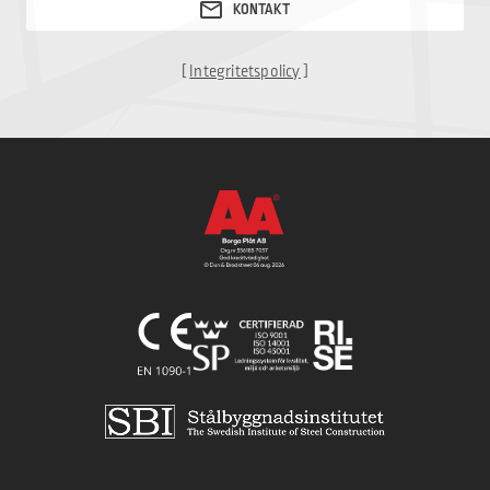
[
Integritetspolicy
]