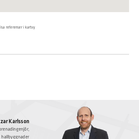
isa referenser i kartvy
tzar Karlsson
eprenadingenjör,
hallbyggnader