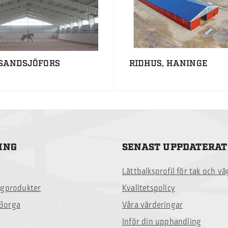
 SANDSJÖFORS
RIDHUS, HANINGE
ING
SENAST UPPDATERAT
Lättbalksprofil för tak och v
ggprodukter
Kvalitetspolicy
Borga
Våra värderingar
Inför din upphandling