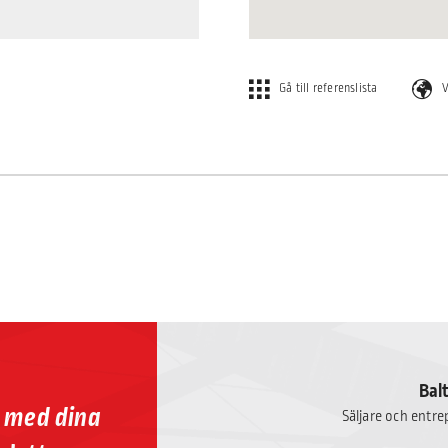
Gå till referenslista
V
Bal
p med dina
Säljare och entr