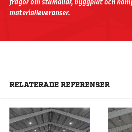
frågor om stålhallar, byggplåt och kom
materialleveranser.
RELATERADE REFERENSER