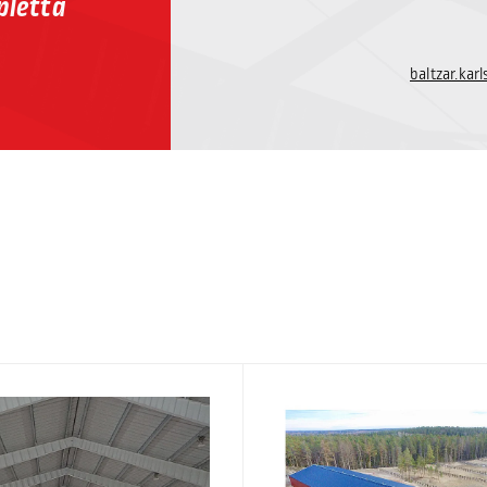
pletta
baltzar.ka