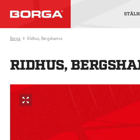
STÅLH
Borga
Ridhus, Bergshamra
RIDHUS, BERGSH