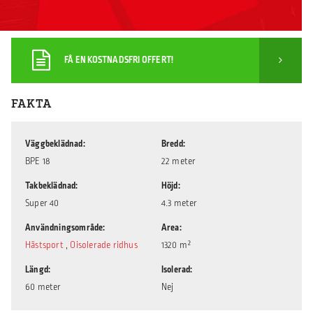
FÅ EN KOSTNADSFRI OFFERT!
FAKTA
Väggbeklädnad
Bredd
BPE 18
22 meter
Takbeklädnad
Höjd
Super 40
4.3 meter
Användningsområde
Area
Hästsport
,
Oisolerade ridhus
1320 m²
Längd
Isolerad
60 meter
Nej