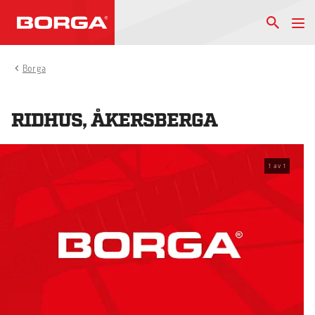
Borga
RIDHUS, ÅKERSBERGA
1
av
1