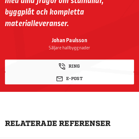
med dina frågor om stålhallar,
byggplåt och kompletta
materialleveranser.
Johan Paulsson
Säljare hallbyggnader
RING
E-POST
RELATERADE REFERENSER