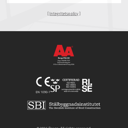
[
Integritetspolicy
]