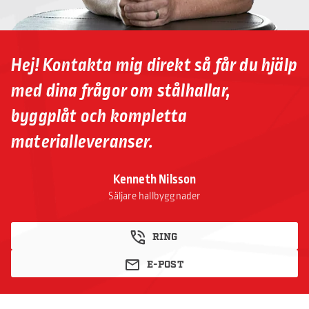
Hej! Kontakta mig direkt så får du hjälp
med dina frågor om stålhallar,
byggplåt och kompletta
materialleveranser.
Kenneth Nilsson
Säljare hallbyggnader
RING
E-POST