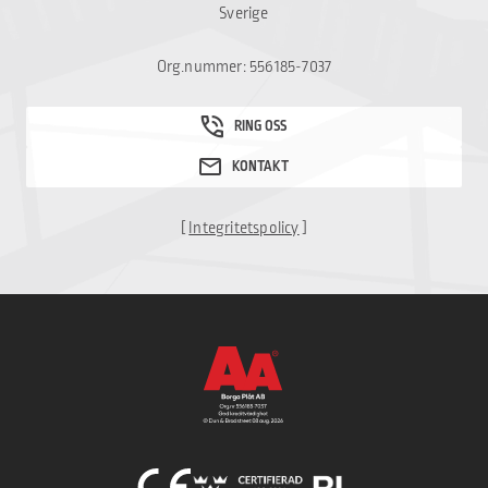
Sverige
Org.nummer: 556185-7037
[
Integritetspolicy
]