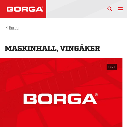
Borga
MASKINHALL, VINGÅKER
1
av
1