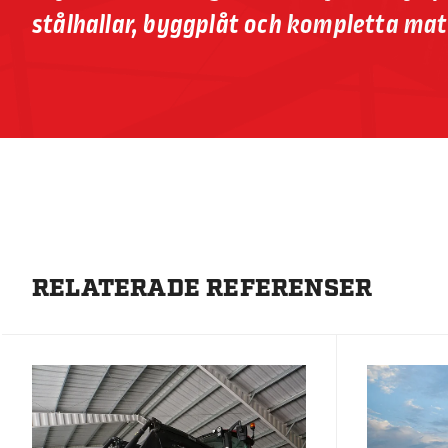
stålhallar, byggplåt och kompletta mat
RELATERADE REFERENSER