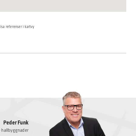
isa referenser i kartvy
Peder Funk
e hallbyggnader