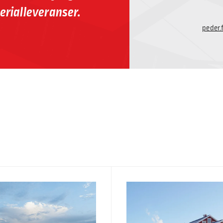
erialleveranser.
peder