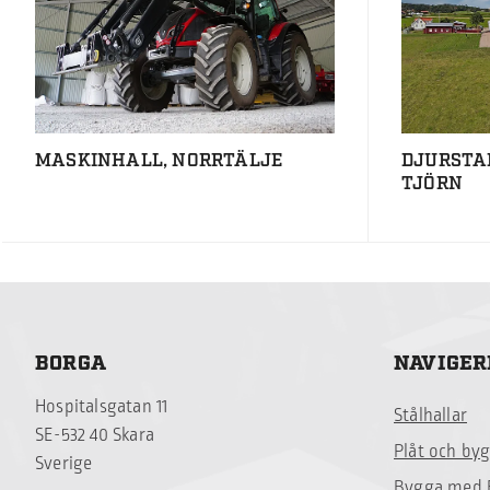
MASKINHALL, NORRTÄLJE
DJURSTA
TJÖRN
BORGA
NAVIGER
Hospitalsgatan 11
Stålhallar
SE-532 40 Skara
Plåt och by
Sverige
Bygga med 