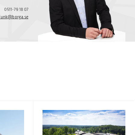
0511-79 18 07
.funk@borga.se