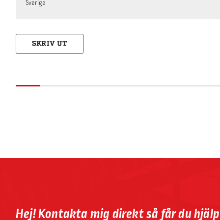
Sverige
SKRIV UT
Hej! Kontakta mig direkt så får du hjäl