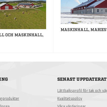
MASKINHALL, MARIES
LL OCH MASKINHALL,
ING
SENAST UPPDATERAT
Lättbalksprofil för tak och v
ggprodukter
Kvalitetspolicy
Borga
Våra värderingar