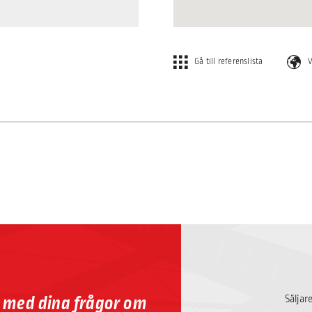
Gå till referenslista
V
p med dina frågor om
Säljar