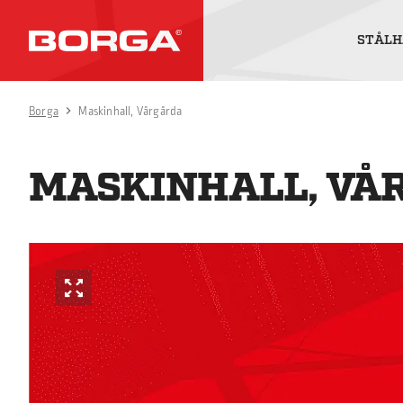
STÅLH
Borga
Maskinhall, Vårgårda
MASKINHALL, VÅ