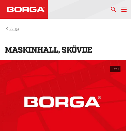
Borga
MASKINHALL, SKÖVDE
1
av
1