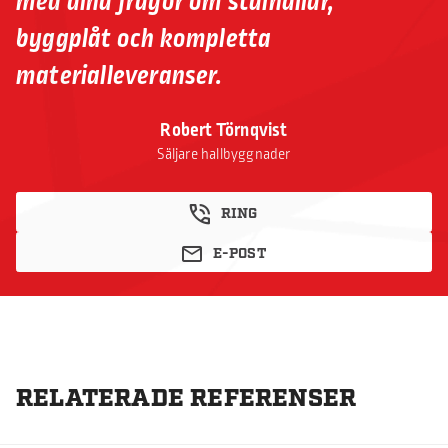
med dina frågor om stålhallar,
byggplåt och kompletta
materialleveranser.
Robert Törnqvist
Säljare hallbyggnader
RING
E-POST
RELATERADE REFERENSER