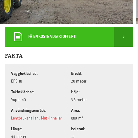
FÅ EN KOSTNADSFRI OFFERT!
FAKTA
Väggbeklädnad
Bredd
BPE 18
20 meter
Takbeklädnad
Höjd
Super 40
3.5 meter
Användningsområde
Area
Lantbrukshallar
,
Maskinhallar
880 m²
Längd
Isolerad
44 meter
Ja