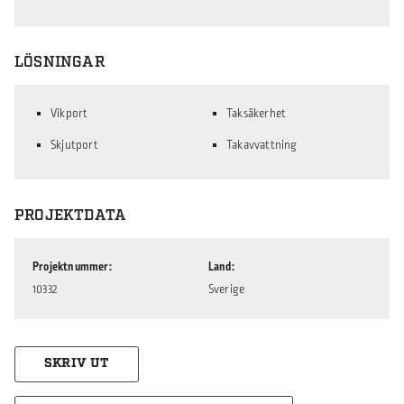
LÖSNINGAR
Vikport
Taksäkerhet
Skjutport
Takavvattning
PROJEKTDATA
Projektnummer
Land
10332
Sverige
SKRIV UT