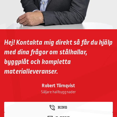
Hej! Kontakta mig direkt så får du hjälp
med dina frågor om stålhallar,
byggplåt och kompletta
materialleveranser.
Robert Törnqvist
Säljare hallbyggnader
RING