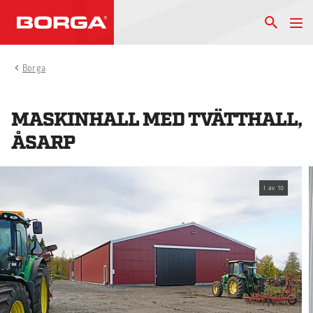
Borga
MASKINHALL MED TVÄTTHALL,
ÅSARP
1
av
10