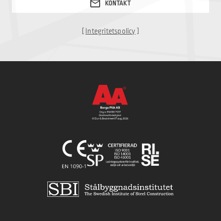
[
Integritetspolicy
]