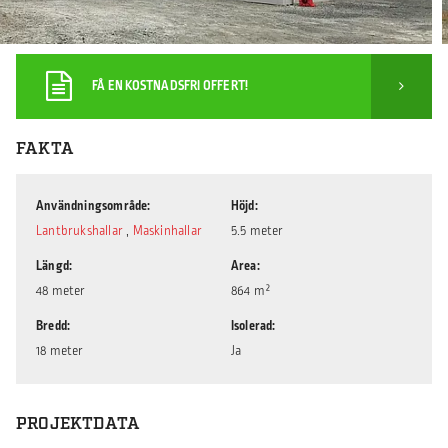
FÅ EN KOSTNADSFRI OFFERT!
FAKTA
Användningsområde
Höjd
Lantbrukshallar
,
Maskinhallar
5.5 meter
Längd
Area
48 meter
864 m²
Bredd
Isolerad
18 meter
Ja
PROJEKTDATA