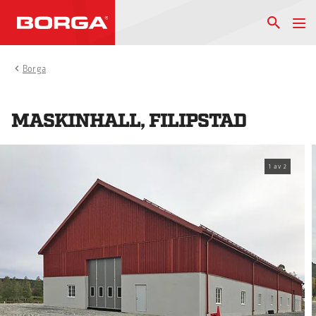
Borga
MASKINHALL, FILIPSTAD
1
av
2