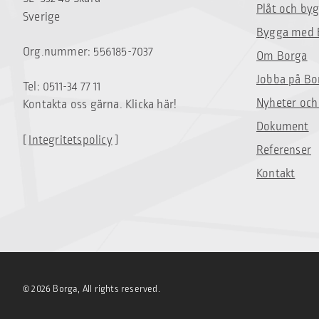
Plåt och by
Sverige
Bygga med 
Org.nummer: 556185-7037
Om Borga
Jobba på Bo
Tel: 0511-34 77 11
Nyheter och
Kontakta oss gärna. Klicka här!
Dokument
[
Integritetspolicy
]
Referenser
Kontakt
© 2026 Borga, All rights reserved.