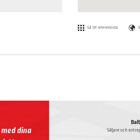
Gå till referenslista
V
Bal
p med dina
Säljare och entr