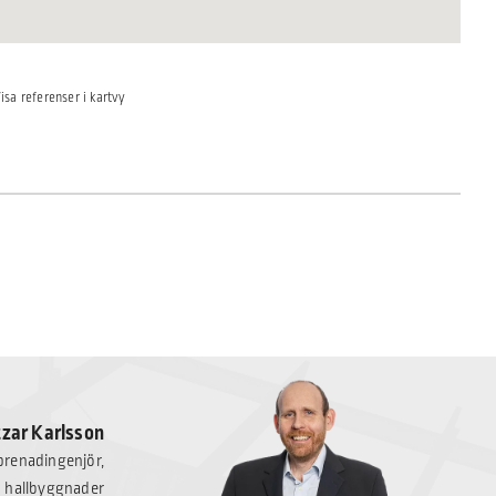
isa referenser i kartvy
tzar Karlsson
eprenadingenjör,
hallbyggnader