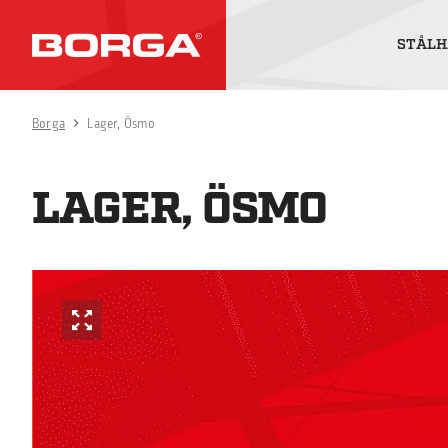
STÅLH
Borga
Lager, Ösmo
LAGER, ÖSMO