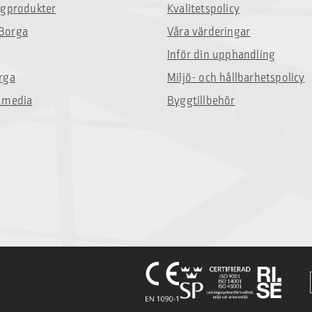
ggprodukter
Kvalitetspolicy
Borga
Våra värderingar
Inför din upphandling
rga
Miljö- och hållbarhetspolicy
 media
Byggtillbehör