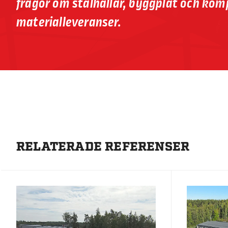
frågor om stålhallar, byggplåt och kom
materialleveranser.
RELATERADE REFERENSER