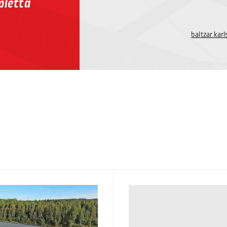
pletta
baltzar.ka