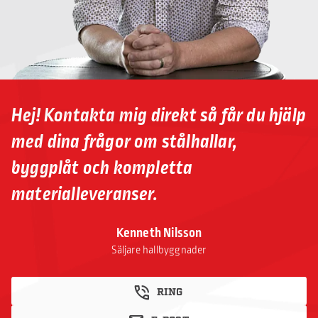
Hej! Kontakta mig direkt så får du hjälp
med dina frågor om stålhallar,
byggplåt och kompletta
materialleveranser.
Kenneth Nilsson
Säljare hallbyggnader
RING