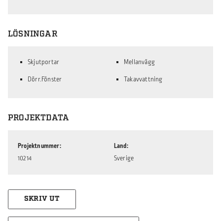
LÖSNINGAR
Skjutportar
Mellanvägg
Dörr.Fönster
Takavvattning
PROJEKTDATA
Projektnummer
Land
10214
Sverige
SKRIV UT