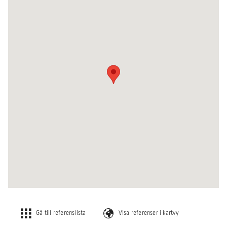
Gå till referenslista
Visa referenser i kartvy