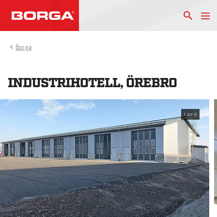
Borga
INDUSTRIHOTELL, ÖREBRO
1
av
6