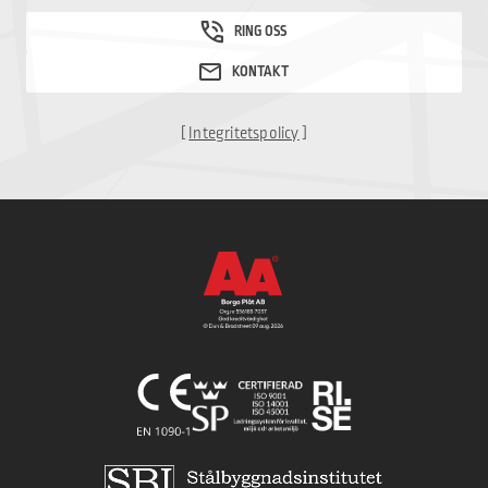
[
Integritetspolicy
]