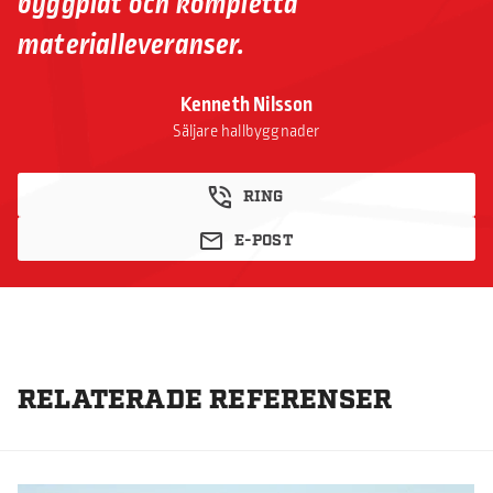
byggplåt och kompletta
materialleveranser.
Kenneth Nilsson
Säljare hallbyggnader
RING
E-POST
RELATERADE REFERENSER