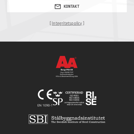
[
Integritetspolicy
]