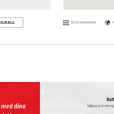
BILHALL
Gå till referenslista
V
Bal
p med dina
Säljare och entr