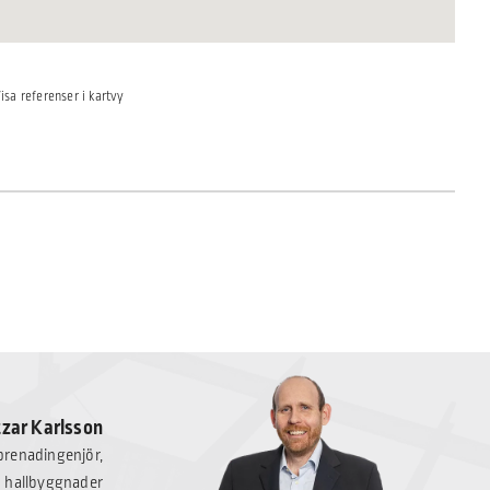
isa referenser i kartvy
tzar Karlsson
eprenadingenjör,
hallbyggnader