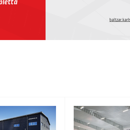
pletta
baltzar.ka