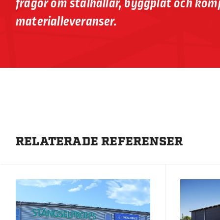
frågor om stålhallar, byggplåt och kom
materialleveranser.
RELATERADE REFERENSER