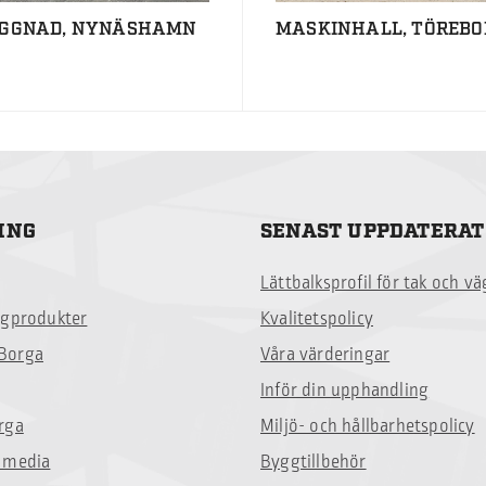
GGNAD, NYNÄSHAMN
MASKINHALL, TÖREB
ING
SENAST UPPDATERAT
Lättbalksprofil för tak och v
ggprodukter
Kvalitetspolicy
Borga
Våra värderingar
Inför din upphandling
rga
Miljö- och hållbarhetspolicy
 media
Byggtillbehör