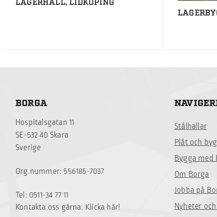
LAGERHALL, LIDKÖPING
LAGERBY
BORGA
NAVIGER
Hospitalsgatan 11
Stålhallar
SE-532 40 Skara
Plåt och by
Sverige
Bygga med 
Org.nummer: 556185-7037
Om Borga
Jobba på Bo
Tel: 0511-34 77 11
Nyheter och
Kontakta oss gärna. Klicka här!