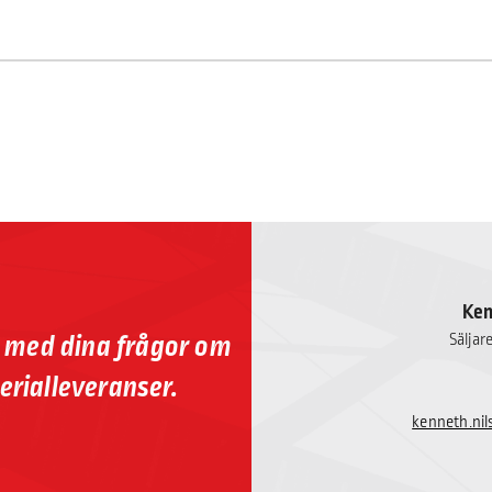
Ken
p med dina frågor om
Säljar
erialleveranser.
kenneth.ni