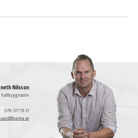
neth Nilsson
e hallbyggnader
070-377 79 21
lsson@borga.se