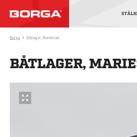
STÅLH
Borga
Båtlager, Mariestad
BÅTLAGER, MARI