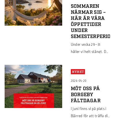
SOMMAREN
NÄRMAR SIG –
HÄR ÄR VÅRA
ÖPPETTIDER
UNDER
SEMESTERPERIODEN!
Under vecka 29–31
håller vi helt stängt. Det
innebär att vi inte kan
leverera plåt under
NYHET
dessa veckor. Sista
beställningsdag för
2026-05-20
leverans 26 juni. Sista
MÖT OSS PÅ
BORGEBY
beställningsdag för
FÄLTDAGAR
hämtning 30 juni. Har
I juni finns vi på plats i
du ett projekt som ska
Bjärred för att träffa dig
komma igång före
som driver lantbruk och
semestern? Hör av dig i