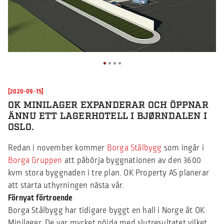
[2020-09-15]
OK MINILAGER EXPANDERAR OCH ÖPPNAR
ÄNNU ETT LAGERHOTELL I BJØRNDALEN I
OSLO.
Redan i november kommer
Borga Stålbygg
som ingår i
Borga Gruppen
att påbörja byggnationen av den 3600
kvm stora byggnaden i tre plan. OK Property AS planerar
att starta uthyrningen nästa vår.
Förnyat förtroende
Borga Stålbygg har tidigare byggt en hall i Norge åt OK
Minilager. De var mycket nöjda med slutresultatet vilket