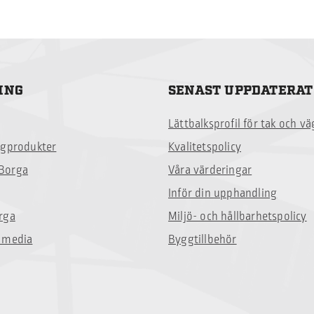
ING
SENAST UPPDATERAT
Lättbalksprofil för tak och v
ggprodukter
Kvalitetspolicy
Borga
Våra värderingar
Inför din upphandling
rga
Miljö- och hållbarhetspolicy
 media
Byggtillbehör