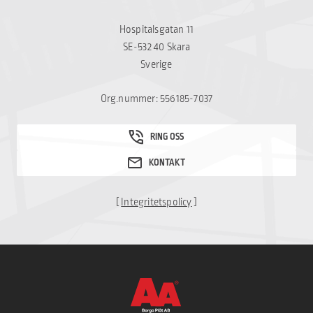
Hospitalsgatan 11
SE-532 40 Skara
Sverige
Org.nummer: 556185-7037
[
Integritetspolicy
]