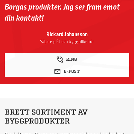
Borgas produkter. Jag ser fram emot
din kontakt!
Rickard Johansson
Säljare plåt och byggtillbehör
RING
E-POST
BRETT SORTIMENT AV
BYGGPRODUKTER