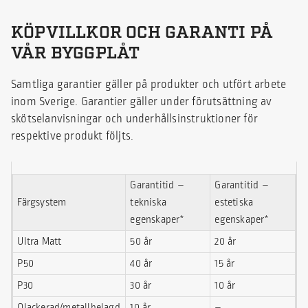
KÖPVILLKOR OCH GARANTI PÅ
VÅR BYGGPLÅT
Samtliga garantier gäller på produkter och utfört arbete
inom Sverige. Garantier gäller under förutsättning av
skötselanvisningar och underhållsinstruktioner för
respektive produkt följts.
Garantitid –
Garantitid –
Färgsystem
tekniska
estetiska
egenskaper*
egenskaper*
Ultra Matt
50 år
20 år
P50
40 år
15 år
P30
30 år
10 år
Olackerad/metallbelagd
10 år
–